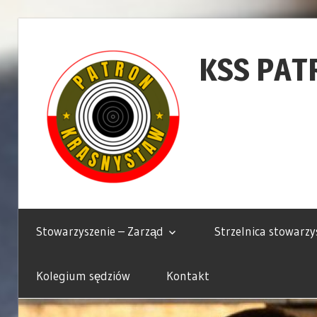
Skip
to
KSS PAT
content
Krasnostawskie
Stowarzyszenie
Stowarzyszenie – Zarząd
Strzelnica stowarzy
Strzeleckie
Patron
Kolegium sędziów
Kontakt