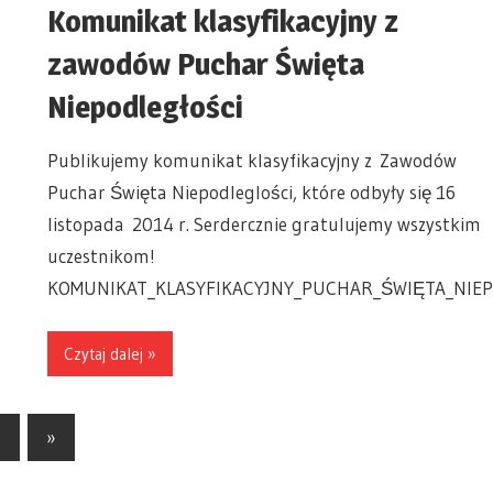
Komunikat klasyfikacyjny z
zawodów Puchar Święta
Niepodległości
Publikujemy komunikat klasyfikacyjny z Zawodów
Puchar Święta Niepodleglości, które odbyły się 16
listopada 2014 r. Serdercznie gratulujemy wszystkim
uczestnikom!
KOMUNIKAT_KLASYFIKACYJNY_PUCHAR_ŚWIĘTA_NIEP
Czytaj dalej »
5
Next
»
Posts