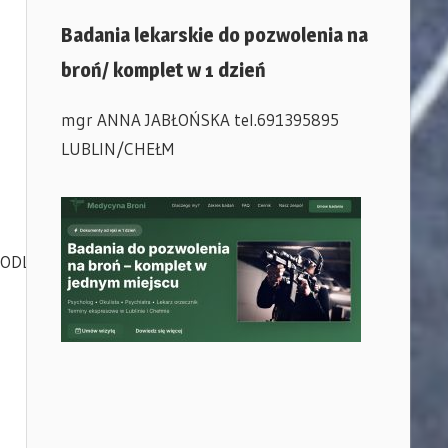
Badania lekarskie do pozwolenia na
broń/ komplet w 1 dzień
mgr ANNA JABŁOŃSKA tel.691395895
LUBLIN/CHEŁM
ODLEGŁOŚCI_16_11_2014r