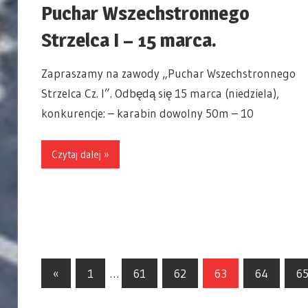
Puchar Wszechstronnego
Strzelca I – 15 marca.
Zapraszamy na zawody „Puchar Wszechstronnego
Strzelca Cz. I”. Odbędą się 15 marca (niedziela),
konkurencje: – karabin dowolny 50m – 10
Czytaj dalej »
«
Previous
1
…
61
62
63
64
6
Nawigacja
Posts