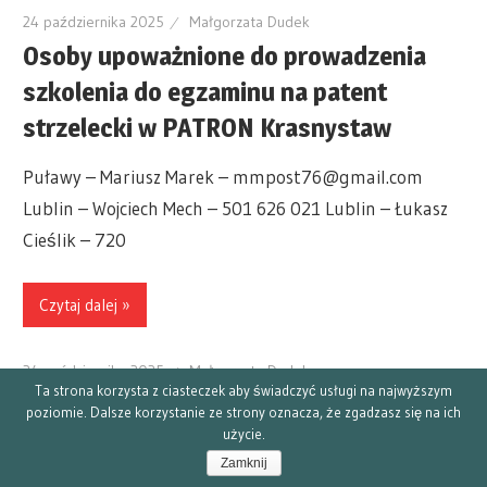
24 października 2025
Małgorzata Dudek
Osoby upoważnione do prowadzenia
szkolenia do egzaminu na patent
strzelecki w PATRON Krasnystaw
Puławy – Mariusz Marek – mmpost76@gmail.com
Lublin – Wojciech Mech – 501 626 021 Lublin – Łukasz
Cieślik – 720
Czytaj dalej »
24 października 2025
Małgorzata Dudek
Ta strona korzysta z ciasteczek aby świadczyć usługi na najwyższym
Szkolenie wewnętrzne sędziów –
poziomie. Dalsze korzystanie ze strony oznacza, że zgadzasz się na ich
użycie.
PATRON Krasnystaw
Zamknij