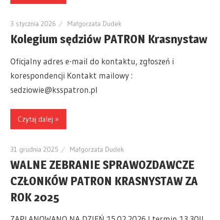
3 stycznia 2026
Małgorzata Dudek
Kolegium sędziów PATRON Krasnystaw
Oficjalny adres e-mail do kontaktu, zgłoszeń i
korespondencji Kontakt mailowy :
sedziowie@ksspatron.pl
Czytaj dalej »
31 grudnia 2025
Małgorzata Dudek
WALNE ZEBRANIE SPRAWOZDAWCZE
CZŁONKÓW PATRON KRASNYSTAW ZA
ROK 2025
ZAPLANOWANO NA DZIEŃ 15.02.2026 I termin 13.30II