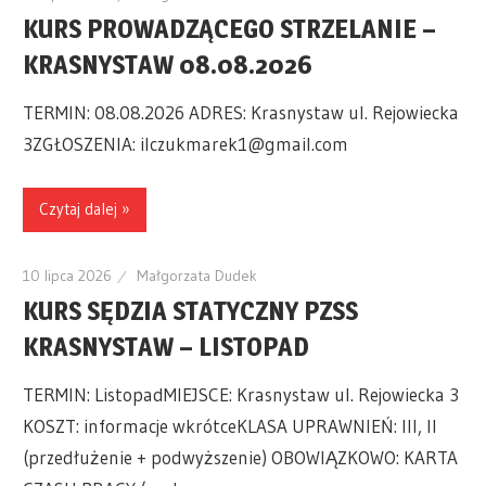
KURS PROWADZĄCEGO STRZELANIE –
KRASNYSTAW 08.08.2026
TERMIN: 08.08.2026 ADRES: Krasnystaw ul. Rejowiecka
3ZGŁOSZENIA: ilczukmarek1@gmail.com
Czytaj dalej »
10 lipca 2026
Małgorzata Dudek
KURS SĘDZIA STATYCZNY PZSS
KRASNYSTAW – LISTOPAD
TERMIN: ListopadMIEJSCE: Krasnystaw ul. Rejowiecka 3
KOSZT: informacje wkrótceKLASA UPRAWNIEŃ: III, II
(przedłużenie + podwyższenie) OBOWIĄZKOWO: KARTA