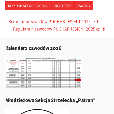
KOMUNIKATY KSS PATRON
REZULTATY
ZAWODY
Previous
Regulamin zawodów PUCHAR JESIENI 2025 cz. II
Nawigacja
Post:
Next
Regulamin zawodów PUCHAR JESIENI 2025 cz. III
Post:
wpisu
Kalendarz zawodów 2026
Młodzieżowa Sekcja Strzelecka „Patron”