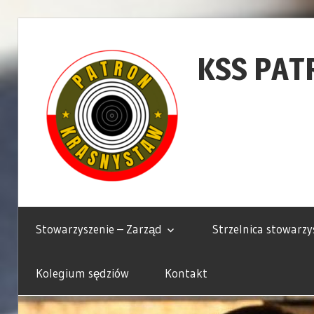
Skip
to
KSS PAT
content
Krasnostawskie
Stowarzyszenie
Stowarzyszenie – Zarząd
Strzelnica stowarzy
Strzeleckie
Patron
Kolegium sędziów
Kontakt