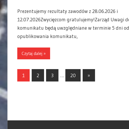
Prezentujemy rezultaty zawodów z 28.06.2026 i
12.07.2026Zwycięzcom gratulujemy!Zarząd Uwagi d
komunikatu będą uwzględniane w terminie 5 dni o
opublikowania komunikatu,
Czytaj dalej »
1
2
3
…
20
Next
»
Nawigacja
Posts
po
wpisach