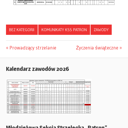
BEZ KATEGORII
KOMUNIKATY KSS PATRON
ZAWODY
Previous
Prowadzący strzelanie
Next
Życzenia świąteczne
Nawigacja
Post:
Post:
wpisu
Kalendarz zawodów 2026
Młodzieżowa Sekcja Strzelecka „Patron”