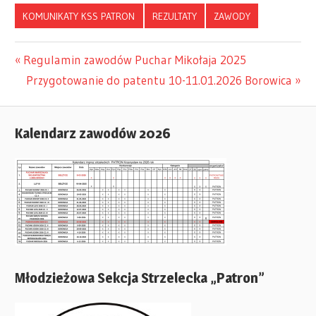
KOMUNIKATY KSS PATRON
REZULTATY
ZAWODY
Previous
Regulamin zawodów Puchar Mikołaja 2025
Nawigacja
Post:
Next
Przygotowanie do patentu 10-11.01.2026 Borowica
Post:
wpisu
Kalendarz zawodów 2026
Młodzieżowa Sekcja Strzelecka „Patron”