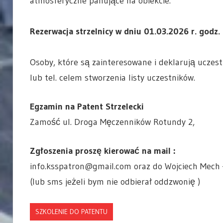
atmosferyczne panujące na obiekcie.
Rezerwacja strzelnicy w dniu 01.03.2026 r. godz.
Osoby, które są zainteresowane i deklarują uczes
lub tel. celem stworzenia listy uczestników.
Egzamin na Patent Strzelecki
Zamość ul. Droga Męczenników Rotundy 2,
Zgłoszenia proszę kierować na mail :
info.ksspatron@gmail.com oraz do Wojciech Mech
(lub sms jeżeli bym nie odbierał oddzwonię )
SZKOLENIE DO PATENTU