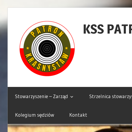
Skip
to
KSS PAT
content
Krasnostawskie
Stowarzyszenie
Stowarzyszenie – Zarząd
Strzelnica stowarzy
Strzeleckie
Patron
Kolegium sędziów
Kontakt