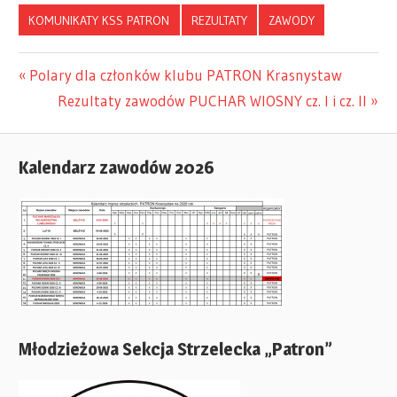
KOMUNIKATY KSS PATRON
REZULTATY
ZAWODY
Previous
Polary dla członków klubu PATRON Krasnystaw
Nawigacja
Post:
Next
Rezultaty zawodów PUCHAR WIOSNY cz. I i cz. II
Post:
wpisu
Kalendarz zawodów 2026
Młodzieżowa Sekcja Strzelecka „Patron”