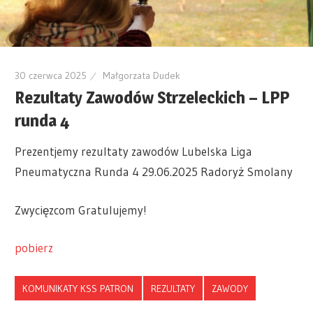
30 czerwca 2025
Małgorzata Dudek
Rezultaty Zawodów Strzeleckich – LPP
runda 4
Prezentjemy rezultaty zawodów Lubelska Liga
Pneumatyczna Runda 4 29.06.2025 Radoryż Smolany
Zwycięzcom Gratulujemy!
pobierz
KOMUNIKATY KSS PATRON
REZULTATY
ZAWODY