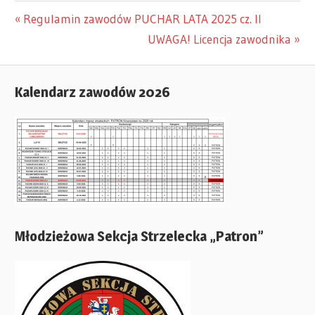
Previous
Regulamin zawodów PUCHAR LATA 2025 cz. II
Nawigacja
Post:
Next
UWAGA! Licencja zawodnika
Post:
wpisu
Kalendarz zawodów 2026
Młodzieżowa Sekcja Strzelecka „Patron”