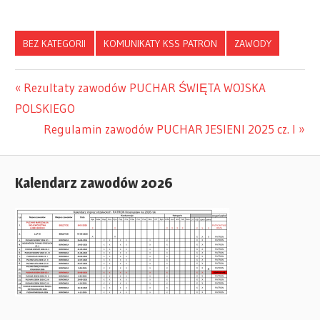
BEZ KATEGORII
KOMUNIKATY KSS PATRON
ZAWODY
Previous
Rezultaty zawodów PUCHAR ŚWIĘTA WOJSKA
Nawigacja
POLSKIEGO
Post:
Next
Regulamin zawodów PUCHAR JESIENI 2025 cz. I
wpisu
Post:
Kalendarz zawodów 2026