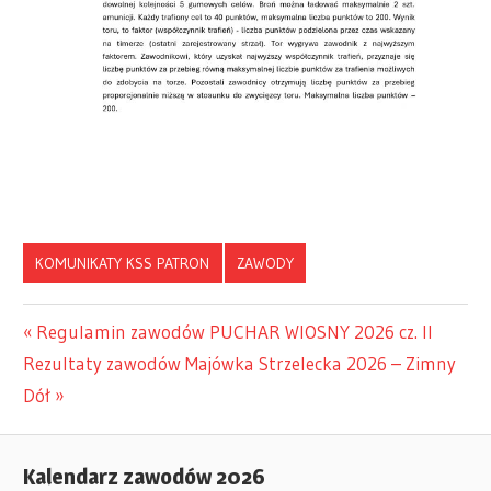
KOMUNIKATY KSS PATRON
ZAWODY
Previous
Regulamin zawodów PUCHAR WIOSNY 2026 cz. II
Nawigacja
Next
Rezultaty zawodów Majówka Strzelecka 2026 – Zimny
Post:
Post:
Dół
wpisu
Kalendarz zawodów 2026