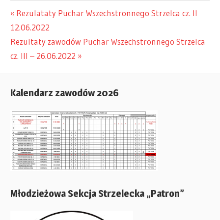
Previous
Rezulataty Puchar Wszechstronnego Strzelca cz. II
Nawigacja
12.06.2022
Post:
Next
Rezultaty zawodów Puchar Wszechstronnego Strzelca
wpisu
Post:
cz. III – 26.06.2022
Kalendarz zawodów 2026
Młodzieżowa Sekcja Strzelecka „Patron”