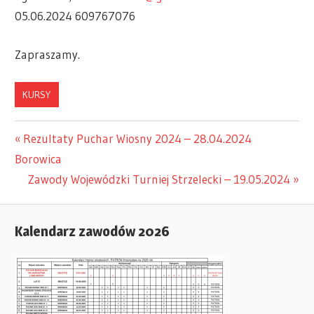
05.06.2024 609767076
Zapraszamy.
KURSY
Previous
Rezultaty Puchar Wiosny 2024 – 28.04.2024
Nawigacja
Borowica
Post:
Next
Zawody Wojewódzki Turniej Strzelecki – 19.05.2024
wpisu
Post:
Kalendarz zawodów 2026