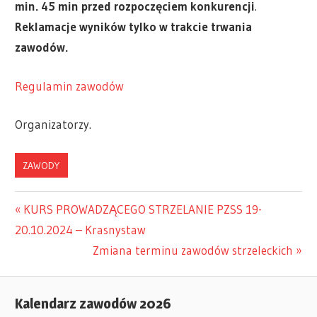
min.
45
min
przed rozpoczęciem konkurencji
.
Reklamacje wyników tylko w trakcie trwania
zawodów.
Regulamin zawodów
Organizatorzy.
ZAWODY
Previous
KURS PROWADZĄCEGO STRZELANIE PZSS 19-
Nawigacja
20.10.2024 – Krasnystaw
Post:
Next
Zmiana terminu zawodów strzeleckich
wpisu
Post:
Kalendarz zawodów 2026