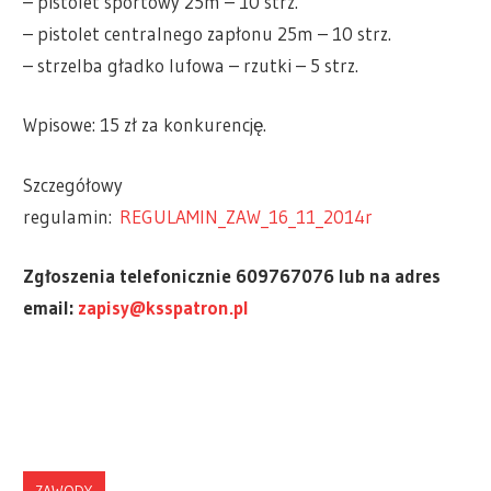
– pistolet sportowy 25m – 10 strz.
– pistolet centralnego zapłonu 25m – 10 strz.
– strzelba gładko lufowa – rzutki – 5 strz.
Wpisowe: 15 zł za konkurencję.
Szczegółowy
regulamin:
REGULAMIN_ZAW_16_11_2014r
Zgłoszenia telefonicznie 609767076 lub na adres
email:
zapisy@ksspatron.pl
ZAWODY