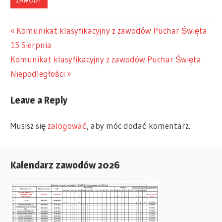
Previous
Komunikat klasyfikacyjny z zawodów Puchar Święta
Nawigacja
15 Sierpnia
Post:
Next
Komunikat klasyfikacyjny z zawodów Puchar Święta
wpisu
Post:
Niepodległości
Leave a Reply
Musisz się
zalogować
, aby móc dodać komentarz.
Kalendarz zawodów 2026