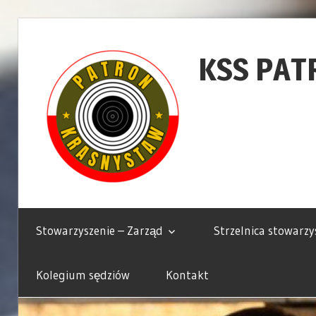
Skip
to
KSS PAT
content
Krasnostawskie
Stowarzyszenie
Stowarzyszenie – Zarząd
Strzelnica stowarzy
Strzeleckie
Patron
Kolegium sędziów
Kontakt