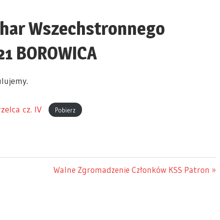
char Wszechstronnego
2021 BOROWICA
lujemy.
elca cz. IV
Pobierz
Next
Walne Zgromadzenie Członków KSS Patron
Post: