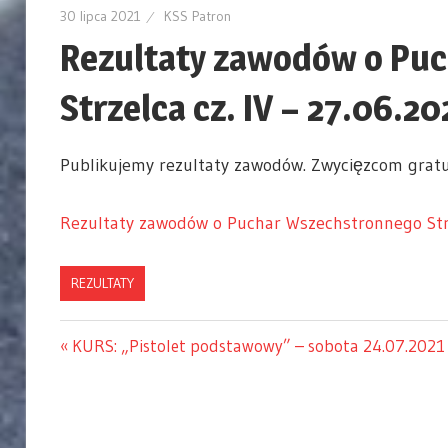
30 lipca 2021
KSS Patron
Rezultaty zawodów o Pu
Strzelca cz. IV – 27.06.
Publikujemy rezultaty zawodów. Zwycięzcom gratu
Rezultaty zawodów o Puchar Wszechstronnego Strz
REZULTATY
Previous
KURS: „Pistolet podstawowy” – sobota 24.07.2021
Nawigacja
Post:
wpisu