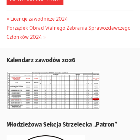
Previous
Licencje zawodnicze 2024
Nawigacja
Next
Porządek Obrad Walnego Zebrania Sprawozdawczego
Post:
Post:
Członków 2024
wpisu
Kalendarz zawodów 2026
Młodzieżowa Sekcja Strzelecka „Patron”